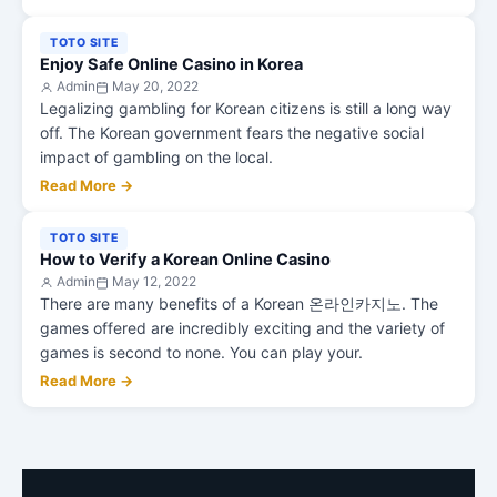
TOTO SITE
Enjoy Safe Online Casino in Korea
Admin
May 20, 2022
Legalizing gambling for Korean citizens is still a long way
off. The Korean government fears the negative social
impact of gambling on the local.
Read More →
TOTO SITE
How to Verify a Korean Online Casino
Admin
May 12, 2022
There are many benefits of a Korean 온라인카지노. The
games offered are incredibly exciting and the variety of
games is second to none. You can play your.
Read More →