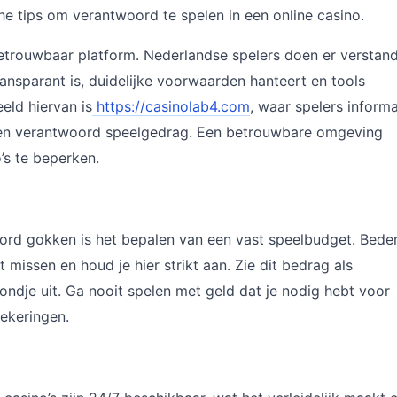
sche tips om verantwoord te spelen in een online casino.
etrouwbaar platform. Nederlandse spelers doen er verstan
ansparant is, duidelijke voorwaarden hanteert en tools
eld hiervan is
https://casinolab4.com
, waar spelers informa
n en verantwoord speelgedrag. Een betrouwbare omgeving
’s te beperken.
oord gokken is het bepalen van een vast speelbudget. Bede
missen en houd je hier strikt aan. Zie dit bedrag als
ondje uit. Ga nooit spelen met geld dat je nodig hebt voor
ekeringen.