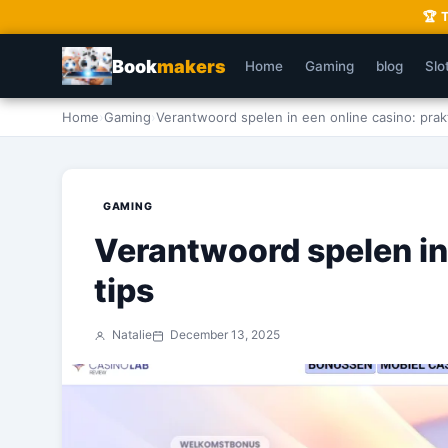
🏆 
Book
makers
Home
Gaming
blog
Slo
Home
›
Gaming
›
Verantwoord spelen in een online casino: prakt
GAMING
Verantwoord spelen in 
tips
Natalie
December 13, 2025