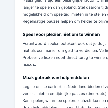
Naast geld is tijd een belangrijke factor. Onlin
langer te spelen dan gepland. Stel daarom tijds
mogelijkheid om speeltijdlimieten in te stellen 
Regelmatige pauzes helpen om helder te blijv
Speel voor plezier, niet om te winnen
Verantwoord spelen betekent ook dat je de jui
niet als een manier om geld te verdienen. Verli
Probeer verliezen nooit direct terug te winnen
risico’s.
Maak gebruik van hulpmiddelen
Legale online casino’s in Nederland bieden div
verlieslimieten en tijdelijke pauzes (time-outs)
Kansspelen, waarmee spelers zichzelf kunnen ui
deze hulpmiddelen als je merkt dat het spelen